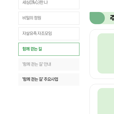
세심(洗心)한 나
비밀의 정원
자살유족 자조모임
함께 걷는 길
'함께 걷는 길' 안내
'함께 걷는 길' 주요사업